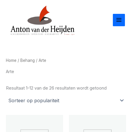
Gesorteerd
Ga
op
populariteit
naar
de
inhoud
Home
/
Behang
/ Arte
Arte
Resultaat 1–12 van de 26 resultaten wordt getoond