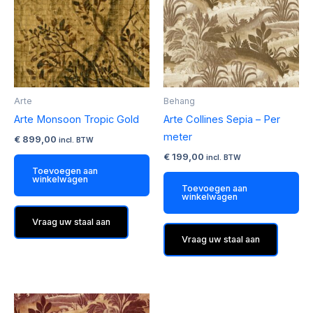
Arte
Behang
Arte Monsoon Tropic Gold
Arte Collines Sepia – Per
meter
€
899,00
incl. BTW
€
199,00
incl. BTW
Toevoegen aan
winkelwagen
Toevoegen aan
winkelwagen
Vraag uw staal aan
Vraag uw staal aan