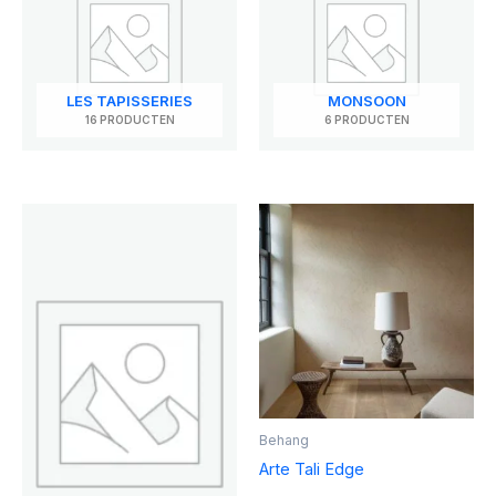
LES TAPISSERIES
MONSOON
16 PRODUCTEN
6 PRODUCTEN
Dit
product
heeft
meerde
variaties
Deze
optie
kan
gekoze
Behang
worden
Arte Tali Edge
op