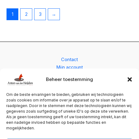
1
2
3
→
Contact
Mijn account
Cookiebeleid (EU)
Beheer toestemming
Terugbetaal- en retourneringsbeleid
Algemene Voorwaarden – Anton van der Heijden
Om de beste ervaringen te bieden, gebruiken wij technologieën
Schilderwerken en Interieurs
zoals cookies om informatie over je apparaat op te slaan en/of te
raadplegen. Door in te stemmen met deze technologieën kunnen wij
gegevens zoals surfgedrag of unieke ID's op deze site verwerken.
Sint Bavostraat 57 | 4891CH Rijsbergen
Als je geen toestemming geeft of uw toestemming intrekt, kan dit
een nadelige invloed hebben op bepaalde functies en
Dinsdag t/m zaterdag: 09.00-12.00 geopend
mogelijkheden.